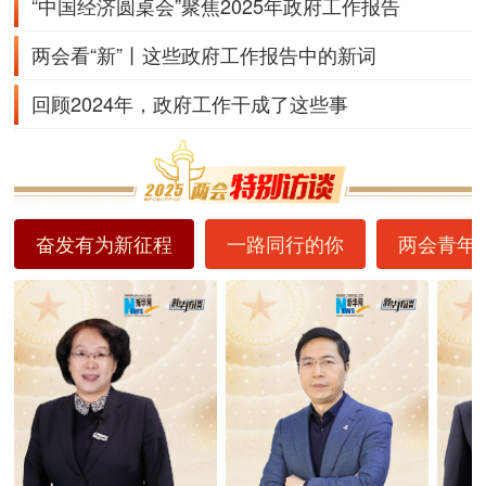
“中国经济圆桌会”聚焦2025年政府工作报告
两会看“新”丨这些政府工作报告中的新词
回顾2024年，政府工作干成了这些事
奋发有为新征程
一路同行的你
两会青年