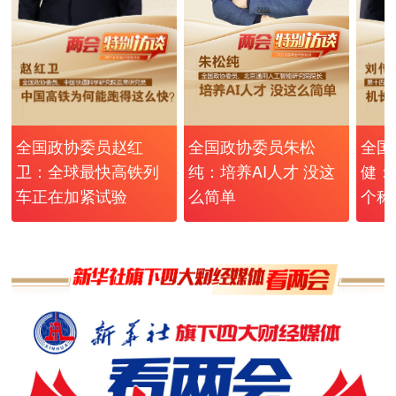
全国政协委员朱松
全国政协委员赵红
全国
纯：培养AI人才 没这
卫：全球最快高铁列
健：
么简单
车正在加紧试验
个称