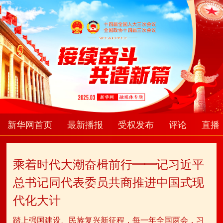
新华网首页
最新播报
受权发布
评论
直播
乘着时代大潮奋楫前行——记习近平
总书记同代表委员共商推进中国式现
代化大计
踏上强国建设、民族复兴新征程，每一年全国两会，习