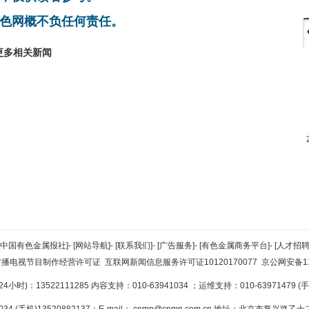
色网概不负任何责任。
更多相关新闻
[中国有色金属报社]
-
[网站导航]
-
[联系我们]
-
[广告服务]
-
[有色金属商务平台]
-
[人才招聘
广播电视节目制作经营许可证
互联网新闻信息服务许可证10120170077
京公网安备110
小时)：13522111285 内容支持：010-63941034
；运维支持：010-63971479 (手机
34 (手机)13520882137；E-mail：
cnmn@cnmn.com.cn
地址：北京市复兴路乙十二