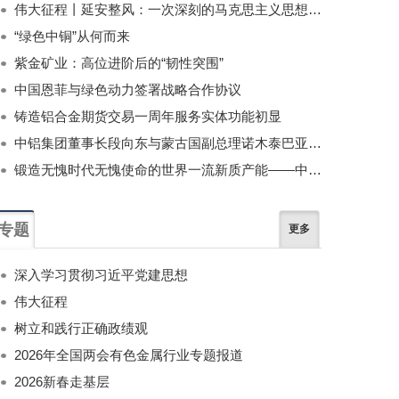
伟大征程丨延安整风：一次深刻的马克思主义思想教育运动
“绿色中铜”从何而来
紫金矿业：高位进阶后的“韧性突围”
中国恩菲与绿色动力签署战略合作协议
铸造铝合金期货交易一周年服务实体功能初显
中铝集团董事长段向东与蒙古国副总理诺木泰巴亚尔举行会谈
锻造无愧时代无愧使命的世界一流新质产能——中国有色金属工业的战略应对与破局之道（二）
专题
更多
深入学习贯彻习近平党建思想
伟大征程
树立和践行正确政绩观
2026年全国两会有色金属行业专题报道
2026新春走基层