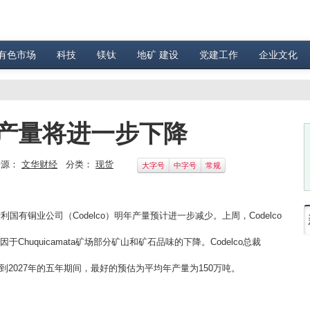
有色市场
科技
镁钛
地矿 建设
党建工作
企业文化
年铜产量将进一步下降
源：
文华财经
分类：
现货
大字号
中字号
常规
智利国有铜业公司（Codelco）明年产量预计进一步减少。上周，Codelco
Chuquicamata矿场部分矿山和矿石品味的下降。Codelco总裁
023年到2027年的五年期间，最好的预估为平均年产量为150万吨。