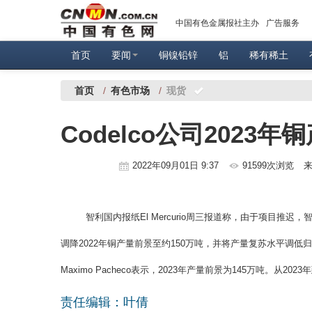
中国有色金属报社主办
广告服务
首页
要闻
铜镍铅锌
铝
稀有稀土
首页
/
有色市场
/
现货
Codelco公司2023
2022年09月01日 9:37
91599次浏览
来
智利国内报纸El Mercurio周三报道称，由于项目推迟，
调降2022年铜产量前景至约150万吨，并将产量复苏水平调低归因于
Maximo Pacheco表示，2023年产量前景为145万吨。从2
责任编辑：叶倩