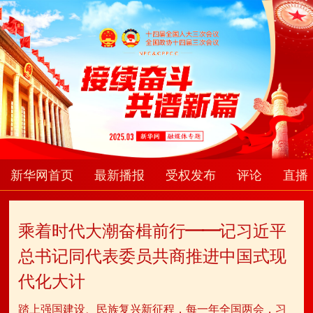
新华网首页
最新播报
受权发布
评论
直播
乘着时代大潮奋楫前行——记习近平
总书记同代表委员共商推进中国式现
代化大计
踏上强国建设、民族复兴新征程，每一年全国两会，习