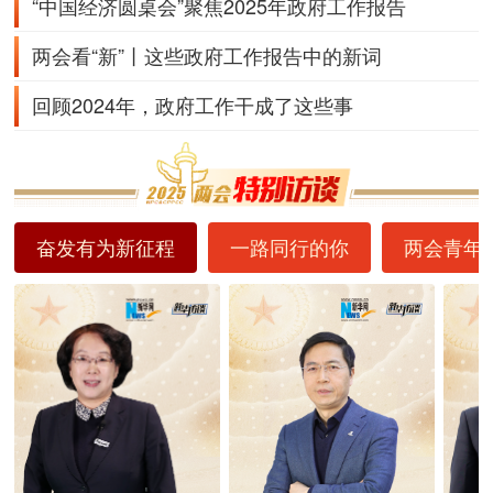
“中国经济圆桌会”聚焦2025年政府工作报告
两会看“新”丨这些政府工作报告中的新词
回顾2024年，政府工作干成了这些事
奋发有为新征程
一路同行的你
两会青年