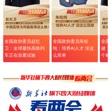
全国政协委员朱松
全国政协委员赵红
全国
纯：培养AI人才 没这
卫：全球最快高铁列
健：
么简单
车正在加紧试验
个称