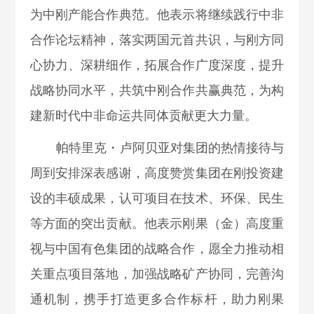
为中刚产能合作典范。他表示将继续践行中非
合作论坛精神，落实两国元首共识，与刚方同
心协力、深耕细作，拓展合作广度深度，提升
战略协同水平，共筑中刚合作共赢典范，为构
建新时代中非命运共同体贡献更大力量。
帕特里克・卢阿贝亚对集团的热情接待与
周到安排深表感谢，高度赞赏集团在刚投资建
设的丰硕成果，认可项目在技术、环保、民生
等方面的突出贡献。他表示刚果（金）高度重
视与中国有色集团的战略合作，愿全力推动相
关重点项目落地，加强战略矿产协同，完善沟
通机制，携手打造更多合作标杆，助力刚果