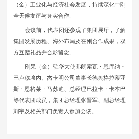
（金）工业化与经济社会发展，持续深化中刚
全天候友谊与务实合作。
会谈前，代表团还参观了集团展厅，了解
集团发展历程、海外布局及在刚合作成果，双
方互赠礼品并合影留念。
刚果（金）驻华大使弗朗索瓦・恩库纳・
巴卢穆埃内、杰卡明公司董事长德奥格拉蒂亚
斯・恩格莱・马苏迪、总经理巴拉卡・卡本巴
等代表团成员，集团总经理张晋军、副总经理
刘宇及相关部门负责人参加会谈。