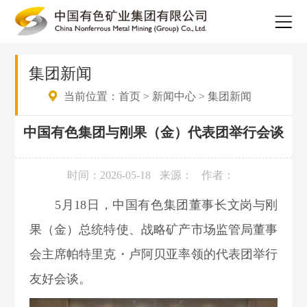
集团新闻
当前位置：
首页
>
新闻中心
>
集团新闻
中国有色集团与刚果（金）代表团举行会谈
时间：2026-05-18
来源：
作者：
5月18日，中国有色集团董事长文岗与刚
果（金）总统特使、战略矿产市场监管局董事
会主席帕特里克・卢阿贝亚率领的代表团举行
友好会谈。