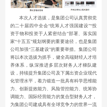
本次人才选拔，是集团公司认真贯彻党
的二十届四中全会“统筹人才强国建设”“投
资于物和投资于人紧密结合”部署、落实国
家“十五五”规划纲要的重要途径，也是集团
公司加强“三基建设”的重要举措。集团公司
将以本次选拔为抓手，健全高端财经人才培
养体系，纵深推进多层次财务人才梯队建
设，持续提升集团公司及下属出资企业现代
化管理水平，着力锻造一批具有科学思维能
力、创新提效能力、风险管控能力、统筹协
调能力、国际经营能力的复合型财务人才，
为集团公司建成具有全球竞争力的世界一流