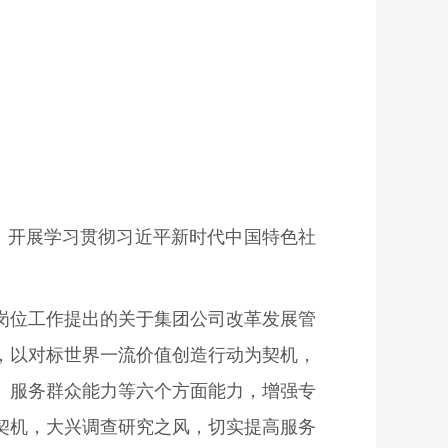
，开展
学习贯彻习近平新时代中国特色社
岗位工作提出的关于集团公司改革发展管
，
以对标世界一流价值创造行动为契机，
、服务群众能力等六个方面
能力，增强
专
契机，大兴调查研究之风，切实提高服务