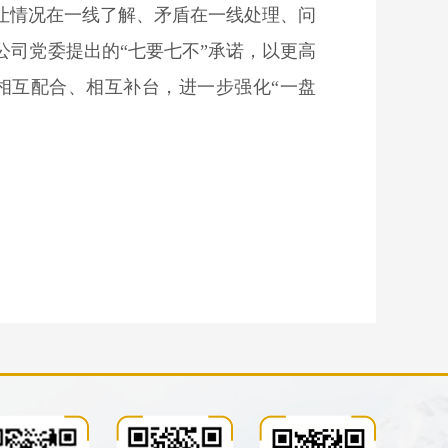
让情况在一线了解、矛盾在一线处理、问
公司党委提出的“七要七不”承诺，以更高
相互配合、相互补台，进一步强化“一盘