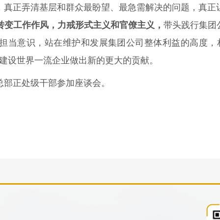
，真正弄清基层和群众最盼望、最急需解决的问题，真正
转变工作作风，力戒形式主义和官僚主义
，
带头践行集团
担当意识，站在维护和发展集团公司整体利益的高度，
快建设世界一流企业做出新的更大的贡献。
总部正处级干部参加
座谈会。