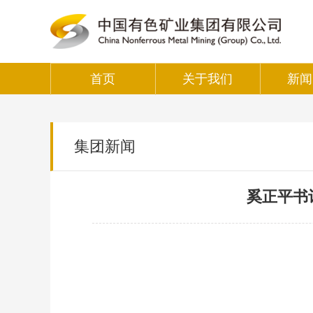
首页
关于我们
新闻
集团新闻
奚正平书