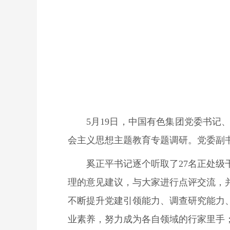
5月1
9
日，中国有色集团党委书记
会主义思想主题教育专题调研。党委副
奚正平书记逐个听取了27
名正处级
理的意见建议，
与大家进行点评
交流，
不断提升党建引领能力、调查研究能力
业素养，努力成为各自领域的行家里手